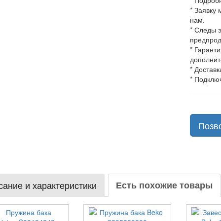
* Подроб
* Заявку
нам.
* Следы 
предпрод
* Гарант
дополнит
* Доставк
* Подклю
Позв
ание и характеристики
Есть похожие товары