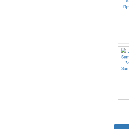
Пр
З
Sam