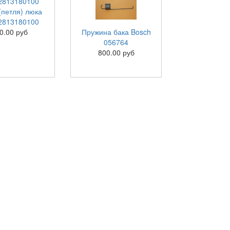
(петля) люка
2813180100
0.00 руб
Пружина бака Bosch
056764
800.00 руб