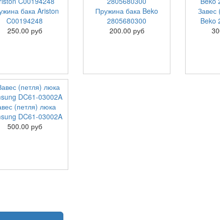
ужина бака Ariston
Пружина бака Beko
Завес 
C00194248
2805680300
Beko 
250.00 руб
200.00 руб
30
авес (петля) люка
sung DC61-03002A
500.00 руб