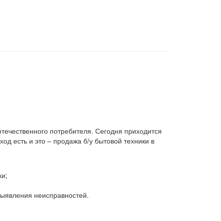
 отечественного потребителя. Сегодня приходится
д есть и это – продажа б/у бытовой техники в
ки;
 выявления неисправностей.