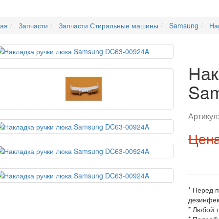
ная
Запчасти
Запчасти Стиральные машины
Samsung
На
Нак
Sam
Артикул
Цена
* Перед 
дезинфек
* Любой 