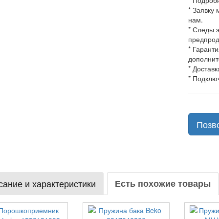
* Подроб
* Заявку
нам.
* Следы 
предпрод
* Гарант
дополнит
* Доставк
* Подклю
Позв
ание и характеристики
Есть похожие товары