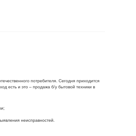
 отечественного потребителя. Сегодня приходится
д есть и это – продажа б/у бытовой техники в
ки;
 выявления неисправностей.