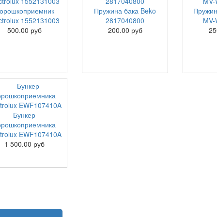
орошкоприемник
Пружина бака Beko
Пружин
ctrolux 1552131003
2817040800
MV-
500.00 руб
200.00 руб
25
Бункер
орошкоприемника
ctrolux EWF107410A
1 500.00 руб