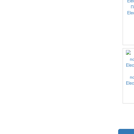
П
Ele
п
Ele