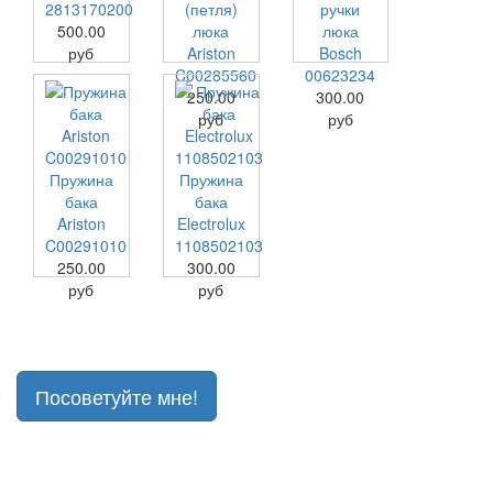
2813170200
(петля)
ручки
500.00
люка
люка
руб
Ariston
Bosch
C00285560
00623234
250.00
300.00
руб
руб
Пружина
Пружина
бака
бака
Ariston
Electrolux
C00291010
1108502103
250.00
300.00
руб
руб
Посоветуйте мне!