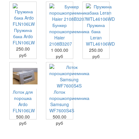
Бункер
Пружина
Пружина
порошкоприемника
бака
бака Ardo
Haier
Leran
FLN106LW
2108B3207
WTL46106WD
250.00
1 000.00
250.00
руб
руб
руб
Лоток для
Лоток
порошка
порошкоприемника
Ardo
Samsung
FLN106LW
WF7600S4S
500.00
500.00
руб
руб