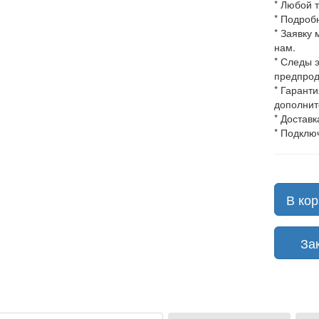
* Любой 
* Подроб
* Заявку
нам.
* Следы 
предпрод
* Гарант
дополнит
* Доставк
* Подклю
В кор
Зака