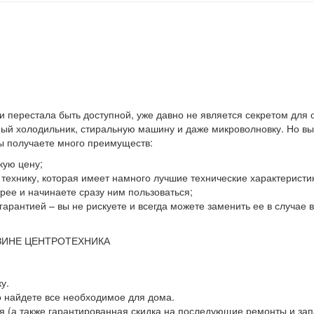
 и перестала быть доступной, уже давно не является секретом для
й холодильник, стиральную машину и даже микроволновку. Но выхо
вы получаете много преимуществ:
кую цену;
ю технику, которая имеет намного лучшие технические характеристи
ее и начинаете сразу ним пользоваться;
гарантией – вы не рискуете и всегда можете заменить ее в случае
ЗИНЕ ЦЕНТРОТЕХНИКА
у.
о найдете все необходимое для дома.
 (а также гарантированная скидка на последующие ремонты и зап