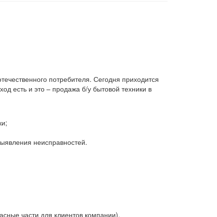
 отечественного потребителя. Сегодня приходится
д есть и это – продажа б/у бытовой техники в
ки;
 выявления неисправностей.
асные части для клиентов компании).