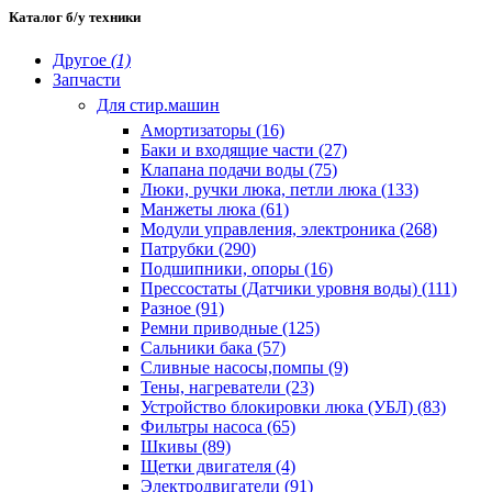
Каталог б/у техники
Другое
(1)
Запчасти
Для стир.машин
Амортизаторы (16)
Баки и входящие части (27)
Клапана подачи воды (75)
Люки, ручки люка, петли люка (133)
Манжеты люка (61)
Модули управления, электроника (268)
Патрубки (290)
Подшипники, опоры (16)
Прессостаты (Датчики уровня воды) (111)
Разное (91)
Ремни приводные (125)
Сальники бака (57)
Сливные насосы,помпы (9)
Тены, нагреватели (23)
Устройство блокировки люка (УБЛ) (83)
Фильтры насоса (65)
Шкивы (89)
Щетки двигателя (4)
Электродвигатели (91)