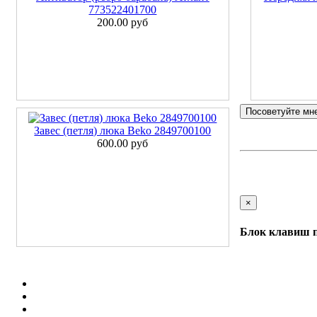
773522401700
200.00 руб
Посоветуйте мн
Завес (петля) люка Beko 2849700100
600.00 руб
×
Блок клавиш п