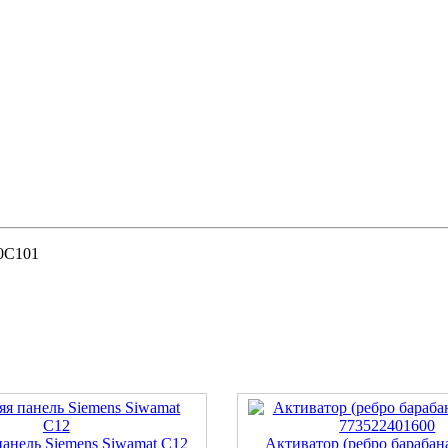
0С101
анель Siemens Siwamat C12
Активатор (ребро барабан