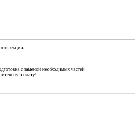
езинфекции.
.
одготовка с заменой необходимых частей
лнительную плату!