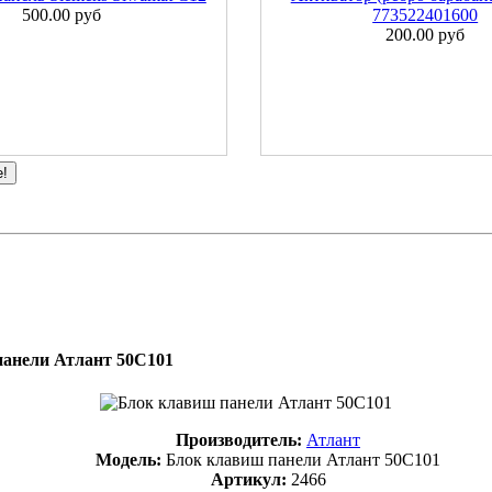
500.00 руб
773522401600
200.00 руб
е!
анели Атлант 50С101
Производитель:
Атлант
Модель:
Блок клавиш панели Атлант 50С101
Артикул:
2466