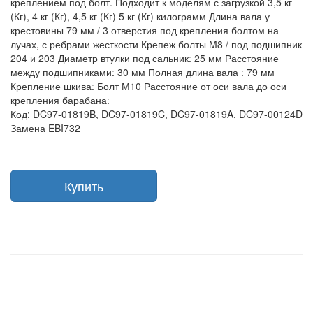
креплением под болт. Подходит к моделям с загрузкой 3,5 кг
(Кг), 4 кг (Кг), 4,5 кг (Кг) 5 кг (Кг) килограмм Длина вала у
крестовины 79 мм / 3 отверстия под крепления болтом на
лучах, с ребрами жесткости Крепеж болты M8 / под подшипник
204 и 203 Диаметр втулки под сальник: 25 мм Расстояние
между подшипниками: 30 мм Полная длина вала : 79 мм
Крепление шкива: Болт М10 Расстояние от оси вала до оси
крепления барабана:
Код: DC97-01819B, DC97-01819C, DC97-01819A, DC97-00124D
Замена EBI732
Купить