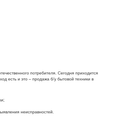
 отечественного потребителя. Сегодня приходится
д есть и это – продажа б/у бытовой техники в
ки;
 выявления неисправностей.