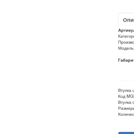
Опи
Артику
Категор
Произво
Модель
Габари
Втулка 
Код MG
Втулка 
Размеры
Количес