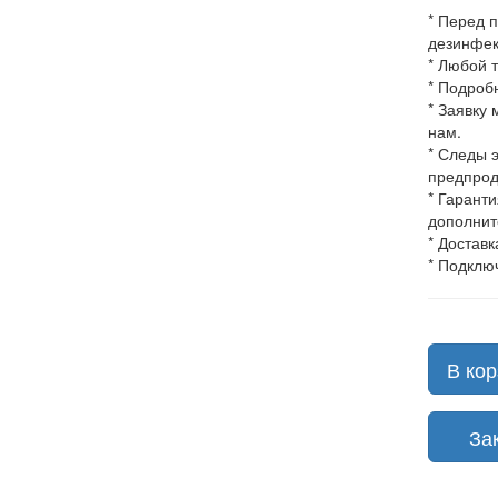
* Перед 
дезинфек
* Любой 
* Подроб
* Заявку
нам.
* Следы 
предпрод
* Гарант
дополнит
* Доставк
* Подклю
В кор
Зака