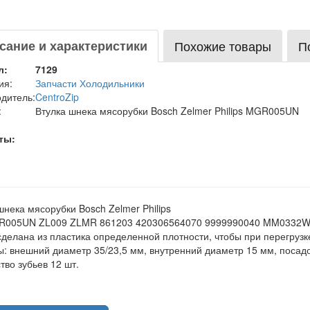
сание и характеристики
Похожие товары
П
л:
7129
ия:
Запчасти Холодильники
дитель:
CentroZip
:
Втулка шнека мясорубки Bosch Zelmer Philips MGR005UN
ты:
шнека мясорубки Bosch Zelmer Philips
R005UN ZL009 ZLMR 861203 420306564070 9999990040 MM0332W
сделана из пластика определенной плотности, чтобы при перегрузк
: внешний диаметр 35/23,5 мм, внутренний диаметр 15 мм, посадоч
тво зубьев 12 шт.