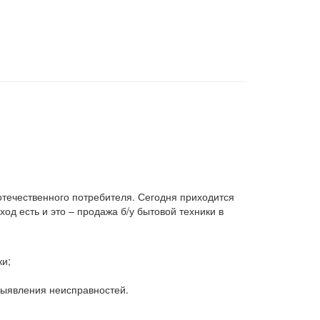
 отечественного потребителя. Сегодня приходится
д есть и это – продажа б/у бытовой техники в
ки;
 выявления неисправностей.