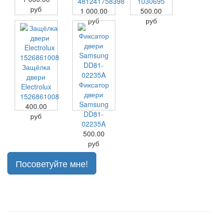
481241758398
1030695
руб
1 000.00
500.00
руб
руб
Защёлка
двери
Фиксатор
Electrolux
двери
1526861008
Samsung
400.00
DD81-
руб
02235A
500.00
руб
Посоветуйте мне!