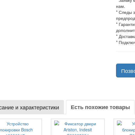
* Заявку
нам.
* Следы 
предпрод
* Гарант
дополнит
* Доставк
* Подклю
Позв
ание и характеристики
Есть похожие товары