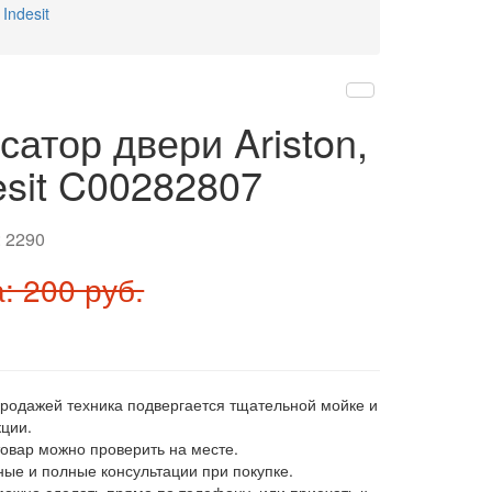
 Indesit
сатор двери Ariston,
esit C00282807
:
2290
: 200 руб.
продажей техника подвергается тщательной мойке и
ции.
товар можно проверить на месте.
ные и полные консультации при покупке.