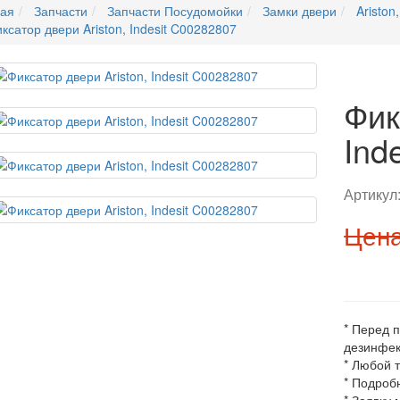
ная
Запчасти
Запчасти Посудомойки
Замки двери
Ariston,
ксатор двери Ariston, Indesit C00282807
Фик
Ind
Артикул
Цена
* Перед 
дезинфек
* Любой 
* Подроб