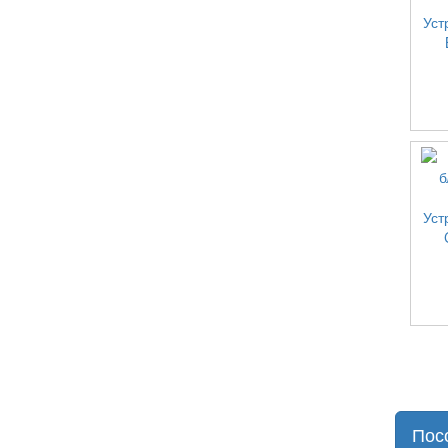
Уст
Уст
Пос