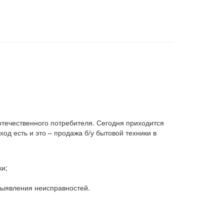
 отечественного потребителя. Сегодня приходится
д есть и это – продажа б/у бытовой техники в
ки;
 выявления неисправностей.