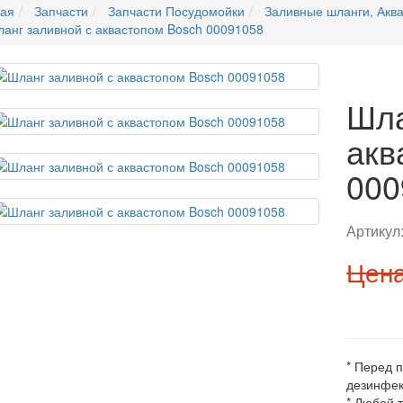
ная
Запчасти
Запчасти Посудомойки
Заливные шланги, Акв
анг заливной с аквастопом Bosch 00091058
Шла
акв
000
Артикул
Цена
* Перед 
дезинфек
* Любой 