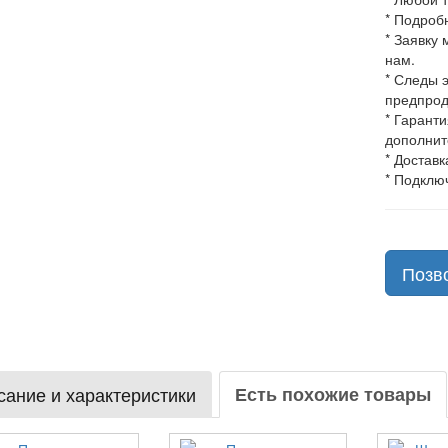
* Подроб
* Заявку
нам.
* Следы 
предпрод
* Гарант
дополнит
* Доставк
* Подклю
Позв
ание и характеристики
Есть похожие товары