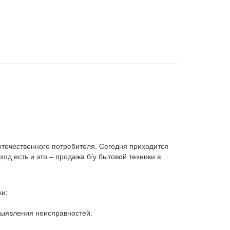
 отечественного потребителя. Сегодня приходится
д есть и это – продажа б/у бытовой техники в
ки;
 выявления неисправностей.