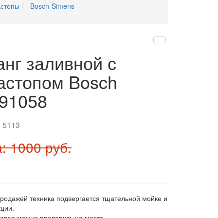
астопы
Bosch-Simens
нг заливной с
астопом Bosch
91058
:
5113
: 1000 руб.
продажей техника подвергается тщательной мойке и
ции.
товар можно проверить на месте.