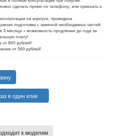
ные и полные консультации при покупке.
 можно сделать прямо по телефону, или приехать к
эксплуатации на корпусе, проведена
ажная подготовка с заменой необходимых частей
ия 3 месяца + возможность продления до года за
ельную плату!
а от 800 рублей!
чение от 500 рублей!
зину
з в один клик
одходит к моделям