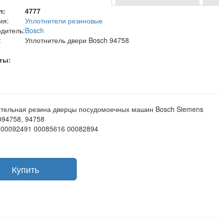
л:
4777
ия:
Уплотнители резиновые
дитель:
Bosch
:
Уплотнитель двери Bosch 94758
ты:
тельная резина дверцы посудомоечных машин Bosch Siemens
094758, 94758
 00092491 00085616 00082894
Купить