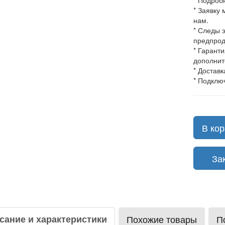
* Подроб
* Заявку
нам.
* Следы 
предпрод
* Гарант
дополнит
* Доставк
* Подклю
В кор
Зака
сание и характеристики
Похожие товары
П