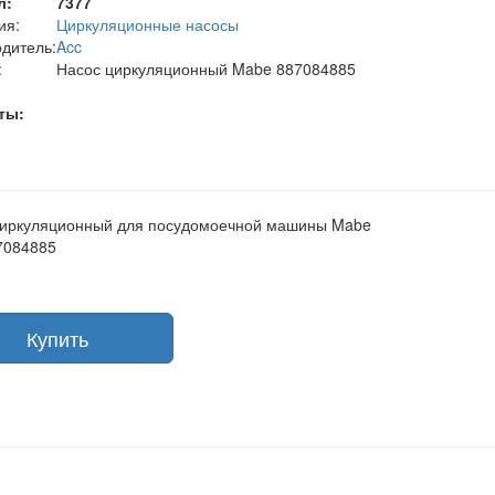
л:
7377
ия:
Циркуляционные насосы
дитель:
Acc
:
Насос циркуляционный Mabe 887084885
ты:
циркуляционный для посудомоечной машины Mabe
7084885
Купить