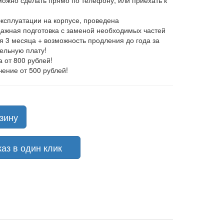
 можно сделать прямо по телефону, или приехать к
эксплуатации на корпусе, проведена
ажная подготовка с заменой необходимых частей
ия 3 месяца + возможность продления до года за
ельную плату!
а от 800 рублей!
чение от 500 рублей!
зину
з в один клик