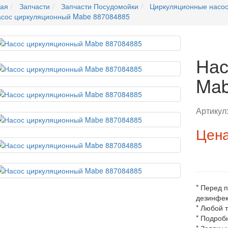
ная
Запчасти
Запчасти Посудомойки
Циркуляционные насо
сос циркуляционный Mabe 887084885
Нас
Mab
Артикул
Цена
* Перед 
дезинфек
* Любой 
* Подроб