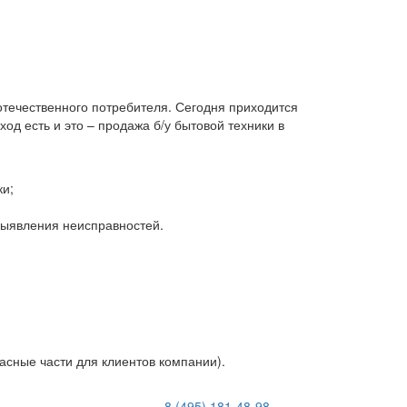
 отечественного потребителя. Сегодня приходится
д есть и это – продажа б/у бытовой техники в
ки;
 выявления неисправностей.
асные части для клиентов компании).
8 (495) 181-48-98