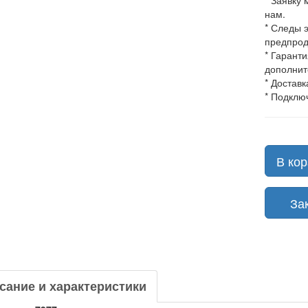
* Заявку
нам.
* Следы 
предпрод
* Гарант
дополнит
* Доставк
* Подклю
В кор
Зака
сание и характеристики