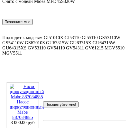
Снято с модели Midea MFD45S320W
Позвоните мне
Подходит к моделям GI51010X GI53110 GI55110 GS53110W
GS54110W GS62010S GU63315W GU63315X GU64315W
GU64315XS GV53110 GV54110 GV54311 GV61215 MGV5510
MGV5511
Насос
Посоветуйте мне!
циркуляционный
Mabe
887084885
3 000.00 руб