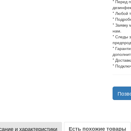
* Перед 
дезинфек
* Любой 
* Подроб
* Заявку
нам.
* Следы 
предпрод
* Гарант
дополнит
* Доставк
* Подклю
Позв
ание и характеристики
Есть похожие товары