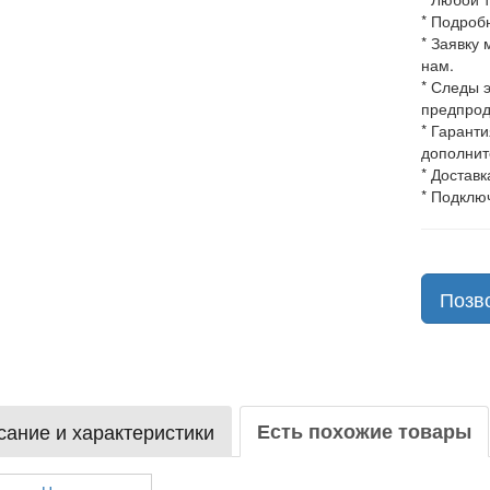
* Подроб
* Заявку
нам.
* Следы 
предпрод
* Гарант
дополнит
* Доставк
* Подклю
Позв
ание и характеристики
Есть похожие товары