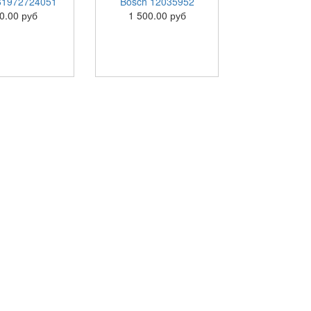
61972724051
Bosch 12035952
0.00 руб
1 500.00 руб