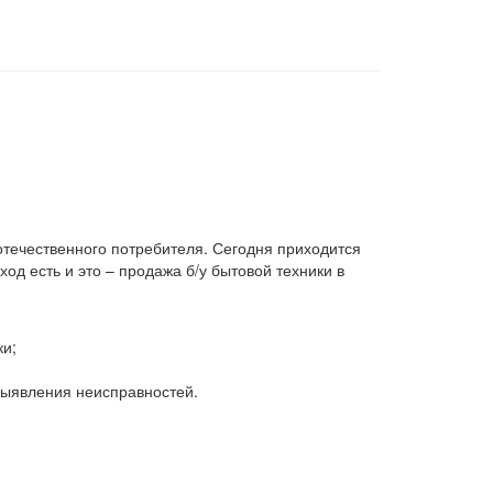
 отечественного потребителя. Сегодня приходится
д есть и это – продажа б/у бытовой техники в
ки;
 выявления неисправностей.