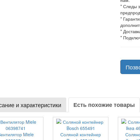
нам.
* Следы 
предпрод
* Гарант
дополнит
* Доставк
* Подклю
Позв
ание и характеристики
Есть похожие товары
Вентилятор Miele
Соляной контейнер
Соляно