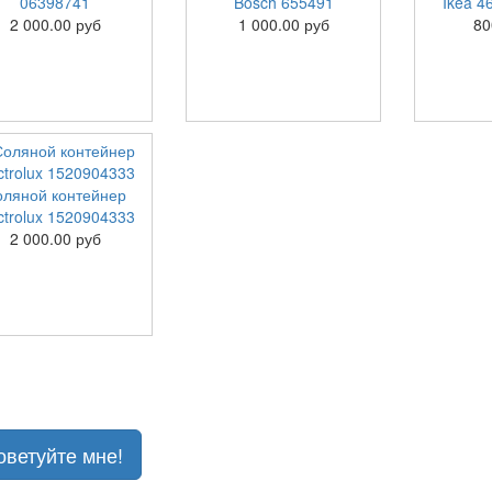
06398741
Bosch 655491
Ikea 4
2 000.00 руб
1 000.00 руб
80
оляной контейнер
ctrolux 1520904333
2 000.00 руб
оветуйте мне!