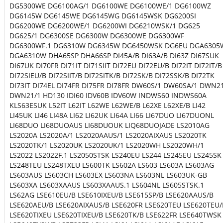
DG5300WE DG6100AG/1 DG6100WE DG6100WE/1 DG6100WZ
DG6145W DG6145WE DG6145WG DG6145WSK DG6200SI
DG6200WE DG6200WE/1 DG6200WI DG6210WSK/1 DG625
DG625/1 DG6300SE DG6300W DG6300WE DG6300WF
DG6300WF.1 DG6310W DG6345W DG6450WSK DG6EU DGA6305
DGA6310W DHA65SP DHA66SP DI45A/B DI63A/B DI63Z DI67SUK
DI67UK DI70FR DI71IT DI71SIIT DI72EU DI72EU/B DI72IT DI72IT/B
DI72SIEU/B DI72SIIT/B DI72SITK/B DI72SK/B DI72SSK/B DI72TK
DI73IT DI74EL DI74FR DI75FR DI78FR DW60S/1 DW60SA/1 DWN2
DWN21/1 HD130 IDI60 IDV60B IDV60W INDWS60 INDWS60A
KLS63ESUK L52IT L62IT L62WE L62WE/B L62XE L62XE/B LI42
LI45UK LI46 LI48A LI62 LI62UK LI64A LI66 LI67DUO LI67DUONL
LI68DUO LI68DUOAUS LI68DUOUK LIQ68DUOJADE LS2010AG
LS2020A LS2020A/1 LS2020AAUS/1 LS2020AIXAUS LS2020TK
LS2020TK/1 LS2020UK LS2020UK/1 LS2020WH LS2020WH/1
LS2022 LS2022F.1 LS2050STSK LS240EU LS244 LS245EU LS245SK
LS248TEU LS248TXEU LS600TK LS602A LS603 LS603A LS603AG
LS603AUS LS603CH LS603EX LS603NA LS603NL LS603UK-GB
LS603XA LS603XAAUS LS603XAAUS.1 LS604NL LS605STSK.1
LS62AG LSE610EU/B LSE610IXEU/B LSE615SP/B LSE620AAUS/B
LSE620AEU/B LSE620AIXAUS/B LSE620FR LSE620TEU LSE620TEU/
LSE620TIXEU LSE620TIXEU/B LSE620TK/B LSE622FR LSE640TWSK