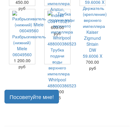
450.00
импеллера
руб
Держатель
Ariston,
(крепление)
Indesit
верхнего
C00110527
импеллера
600.00
Kaiser
руб
Разбрызгиватель
Zigmund
(нижний)
Shtain
Miele
Трубка
DW
06049560
подачи
59.6006 X
1 200.00
воды
700.00
руб
верхнего
руб
импеллера
Whirlpool
488000386523
600.00
Посоветуйте мне!
руб