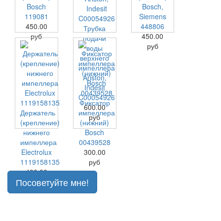
Bosch
Bosch,
119081
Siemens
450.00
448806
Трубка
руб
450.00
подачи
руб
воды
верхнего
импеллера
Ariston,
Indesit
C00054926
Фиксатор
600.00
Держатель
импеллера
руб
(крепление)
(нижний)
нижнего
Bosch
импеллера
00439528
Electrolux
300.00
1119158135
руб
400.00
Посоветуйте мне!
руб