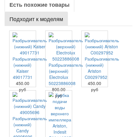
Есть похожие товары
Подходит к моделям
Разбрызгиватель
Разбрызгиватель
(нижний)
Разбрызгиватель
(нижний)
Kaiser
(верхний)
Ariston
49017731
Electrolux
C00297952
450.00
50223886008
450.00
руб
800.00
руб
руб
Разбрызгиватель
(нижний)
Candy
49005696