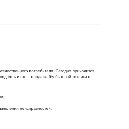
 отечественного потребителя. Сегодня приходится
д есть и это – продажа б/у бытовой техники в
ки;
 выявления неисправностей.