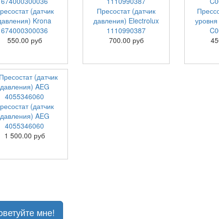
ресостат (датчик
Пресостат (датчик
Прессо
давления) Krona
давления) Electrolux
уровня 
674000300036
1110990387
C0
550.00 руб
700.00 руб
45
ресостат (датчик
давления) AEG
4055346060
1 500.00 руб
оветуйте мне!