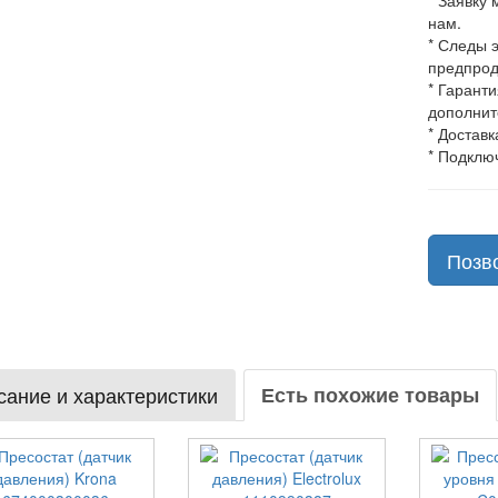
* Заявку
нам.
* Следы 
предпрод
* Гарант
дополнит
* Доставк
* Подклю
Позв
ание и характеристики
Есть похожие товары