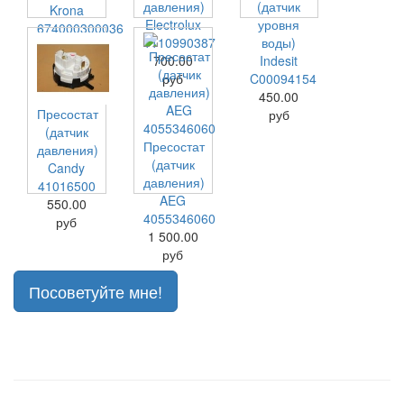
давления)
(датчик
Krona
Electrolux
уровня
674000300036
1110990387
воды)
550.00
700.00
Indesit
руб
руб
C00094154
450.00
Пресостат
руб
(датчик
Пресостат
давления)
(датчик
Candy
давления)
41016500
AEG
550.00
4055346060
руб
1 500.00
руб
Посоветуйте мне!