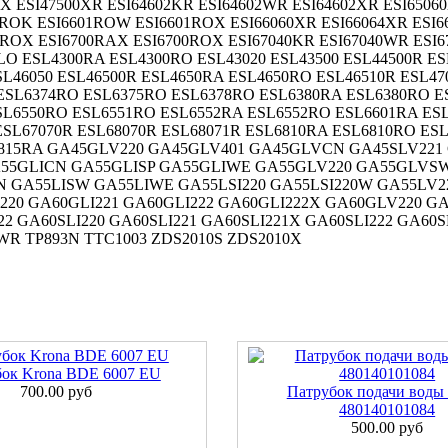
0X ESI47500XR ESI64602KR ESI64602WR ESI64602XR ESI650
ROK ESI6601ROW ESI6601ROX ESI66060XR ESI66064XR ESI6
ROX ESI6700RAX ESI6700ROX ESI67040KR ESI67040WR ESI6
O ESL4300RA ESL4300RO ESL43020 ESL43500 ESL44500R ES
L46050 ESL46500R ESL4650RA ESL4650RO ESL46510R ESL470
ESL6374RO ESL6375RO ESL6378RO ESL6380RA ESL6380RO E
ESL6550RO ESL6551RO ESL6552RA ESL6552RO ESL6601RA ES
ESL67070R ESL68070R ESL68071R ESL6810RA ESL6810RO ES
815RA GA45GLV220 GA45GLV401 GA45GLVCN GA45SLV221 
A55GLICN GA55GLISP GA55GLIWE GA55GLV220 GA55GLVSW
N GA55LISW GA55LIWE GA55LSI220 GA55LSI220W GA55LV2
20 GA60GLI221 GA60GLI222 GA60GLI222X GA60GLV220 GA
2 GA60SLI220 GA60SLI221 GA60SLI221X GA60SLI222 GA60
0WR TP893N TTC1003 ZDS2010S ZDS2010X
бок Krona BDE 6007 EU
700.00 руб
Патрубок подачи воды
480140101084
500.00 руб