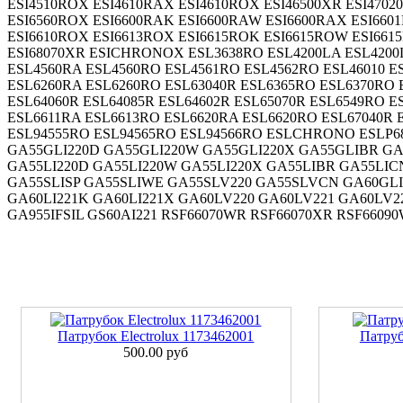
ESI4510ROX ESI4610RAX ESI4610ROX ESI46500XR ESI4702
ESI6560ROX ESI6600RAK ESI6600RAW ESI6600RAX ESI6601
ESI6610ROX ESI6613ROX ESI6615ROK ESI6615ROW ESI6615
ESI68070XR ESICHRONOX ESL3638RO ESL4200LA ESL4200L
ESL4560RA ESL4560RO ESL4561RO ESL4562RO ESL46010 ES
ESL6260RA ESL6260RO ESL63040R ESL6365RO ESL6370RO 
ESL64060R ESL64085R ESL64602R ESL65070R ESL6549RO 
ESL6611RA ESL6613RO ESL6620RA ESL6620RO ESL67040R 
ESL94555RO ESL94565RO ESL94566RO ESLCHRONO ESLP6
GA55GLI220D GA55GLI220W GA55GLI220X GA55GLIBR G
GA55LI220D GA55LI220W GA55LI220X GA55LIBR GA55LIC
GA55SLISP GA55SLIWE GA55SLV220 GA55SLVCN GA60GLI2
GA60LI221K GA60LI221X GA60LV220 GA60LV221 GA60LV22
GA955IFSIL GS60AI221 RSF66070WR RSF66070XR RSF6609
Патрубок Electrolux 1173462001
Патру
500.00 руб