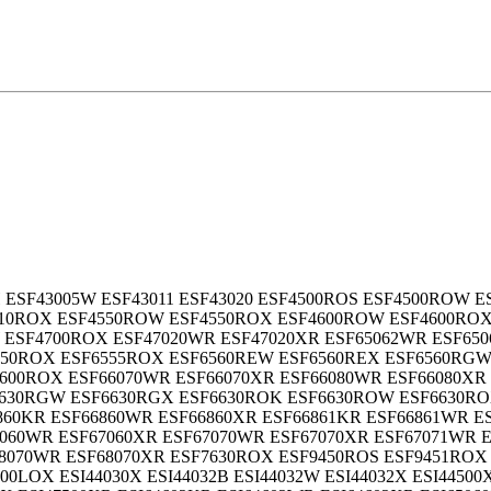
H ESF43005W ESF43011 ESF43020 ESF4500ROS ESF4500ROW E
510ROX ESF4550ROW ESF4550ROX ESF4600ROW ESF4600ROX
W ESF4700ROX ESF47020WR ESF47020XR ESF65062WR ESF65
550ROX ESF6555ROX ESF6560REW ESF6560REX ESF6560RG
00ROX ESF66070WR ESF66070XR ESF66080WR ESF66080XR 
630RGW ESF6630RGX ESF6630ROK ESF6630ROW ESF6630RO
860KR ESF66860WR ESF66860XR ESF66861KR ESF66861WR E
060WR ESF67060XR ESF67070WR ESF67070XR ESF67071WR 
68070WR ESF68070XR ESF7630ROX ESF9450ROS ESF9451R
0LOX ESI44030X ESI44032B ESI44032W ESI44032X ESI44500