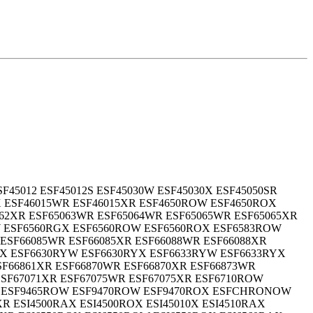
SF45012 ESF45012S ESF45030W ESF45030X ESF45050SR
 ESF46015WR ESF46015XR ESF4650ROW ESF4650ROX
062XR ESF65063WR ESF65064WR ESF65065WR ESF65065XR
W ESF6560RGX ESF6560ROW ESF6560ROX ESF6583ROW
ESF66085WR ESF66085XR ESF66088WR ESF66088XR
X ESF6630RYW ESF6630RYX ESF6633RYW ESF6633RYX
SF66861XR ESF66870WR ESF66870XR ESF66873WR
ESF67071XR ESF67075WR ESF67075XR ESF6710ROW
OX ESF9465ROW ESF9470ROW ESF9470ROX ESFCHRONOW
XR ESI4500RAX ESI4500ROX ESI45010X ESI4510RAX