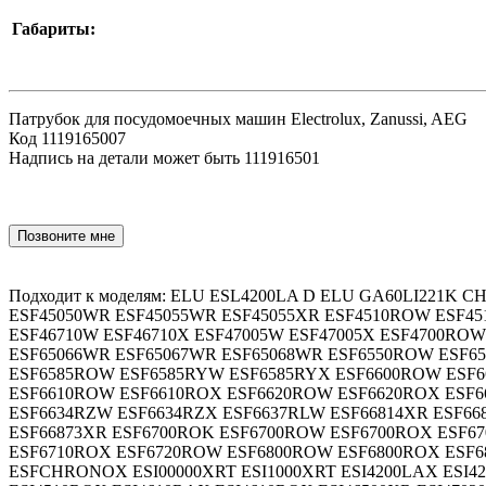
Габариты:
Патрубок для посудомоечных машин Electrolux, Zanussi, AEG
Код 1119165007
Надпись на детали может быть 111916501
Позвоните мне
Подходит к моделям: ELU ESL4200LA D ELU GA60LI221K C
ESF45050WR ESF45055WR ESF45055XR ESF4510ROW ESF4
ESF46710W ESF46710X ESF47005W ESF47005X ESF4700RO
ESF65066WR ESF65067WR ESF65068WR ESF6550ROW ESF6
ESF6585ROW ESF6585RYW ESF6585RYX ESF6600ROW ESF66
ESF6610ROW ESF6610ROX ESF6620ROW ESF6620ROX ESF6
ESF6634RZW ESF6634RZX ESF6637RLW ESF66814XR ESF66
ESF66873XR ESF6700ROK ESF6700ROW ESF6700ROX ESF67
ESF6710ROX ESF6720ROW ESF6800ROW ESF6800ROX ESF
ESFCHRONOX ESI00000XRT ESI1000XRT ESI4200LAX ESI420