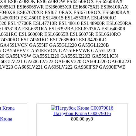
60XR ESI6550ROK ESI6550ROW ESI6550ROX ESI6560RAX
6065KR ESI66065WR ESI66065XR ESI66075XR ESI6610RAX
7040XR ESI67070XR ESI6710RAX ESI6710ROX ESI6800RAX
L4500RO ESL45010 ESL45015 ESL4550RA ESL4550RO
20 ESL47700R ESL47710R ESL48010 ESL48900R ESL6250RA
SL6381RA ESL6391RA ESL6392RA ESL6393RA ESL64030R
L6601RO ESL66060R ESL66065R ESL66075R ESL6610RO
L74300RO ESL74561RO ESL76380RO ESL94200LO
GA45SLVCN GA555IF GA55GLI220 GA55GLI220B
 GA55IEEV GA55IEEVCN GA55IEEVWE GA55LI220
20 GA55LVSW GA55SLI220 GA55SLI220B GA55SLICN
60GLV221 GA60GLV222 GA60KV220 GA60LI220 GA60LI221
SLV220 GA60SLV221 GA60SLV222 GA930IFSP GA930IFWE
Патрубок Krona C00079016
 Krona
800.00 руб