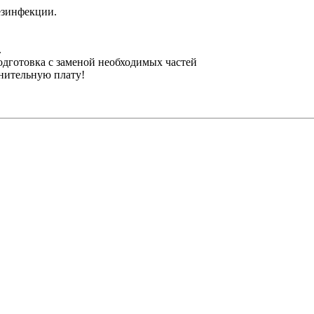
езинфекции.
.
одготовка с заменой необходимых частей
лнительную плату!