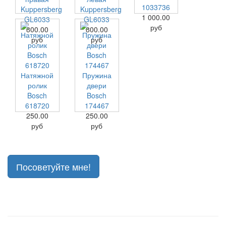
1033736
Kuppersberg
Kuppersberg
1 000.00
GL6033
GL6033
руб
800.00
800.00
руб
руб
Натяжной
Пружина
ролик
двери
Bosch
Bosch
618720
174467
250.00
250.00
руб
руб
Посоветуйте мне!