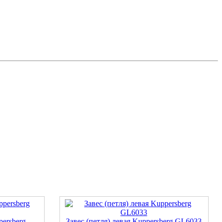
persberg
Завес (петля) левая Kuppersberg GL6033