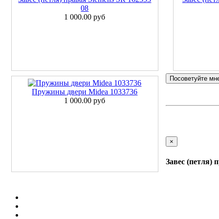
08
1 000.00 руб
Посоветуйте мн
Пружины двери Midea 1033736
1 000.00 руб
×
Завес (петля) 