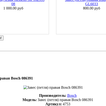
08
GL6033
1 000.00 руб
800.00 руб
е!
правая Bosch 086391
Производитель:
Bosch
Модель:
Завес (петля) правая Bosch 086391
Артикул:
4753