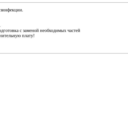
езинфекции.
.
одготовка с заменой необходимых частей
лнительную плату!