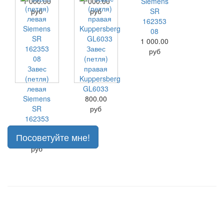
1 000.00
1 000.00
Siemens
руб
руб
SR
162353
08
1 000.00
Завес
руб
(петля)
Завес
правая
(петля)
Kuppersberg
левая
GL6033
Siemens
800.00
SR
руб
162353
08
Посоветуйте мне!
1 000.00
руб