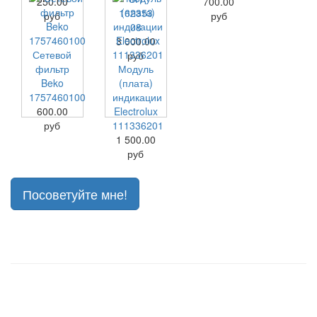
250.00
700.00
162353
руб
руб
08
3 000.00
Сетевой
руб
фильтр
Модуль
Beko
(плата)
1757460100
индикации
600.00
Electrolux
руб
111336201
1 500.00
руб
Посоветуйте мне!