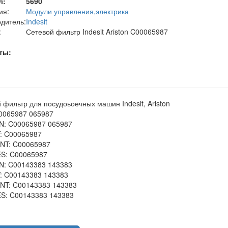
л:
5690
ия:
Модули управления,электрика
дитель:
Indesit
:
Сетевой фильтр Indesit Ariston C00065987
ты:
 фильтр для посудоьоечных машин Indesit, Ariston
0065987 065987
N: C00065987 065987
: C00065987
NT: C00065987
S: C00065987
N: C00143383 143383
: C00143383 143383
NT: C00143383 143383
S: C00143383 143383