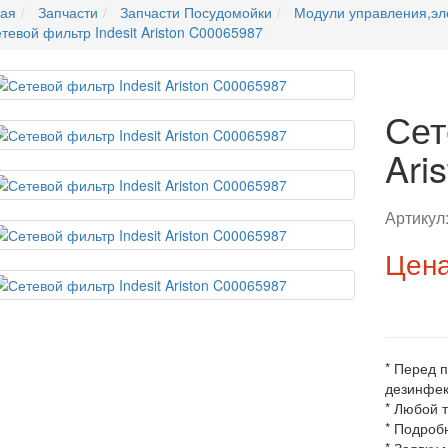
ная
Запчасти
Запчасти Посудомойки
Модули управления,эл
тевой фильтр Indesit Ariston C00065987
Сет
Ari
Артикул
Цена
* Перед 
дезинфек
* Любой 
* Подроб