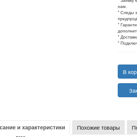
* Заявку
нам.
* Следы 
предпрод
* Гарант
дополнит
* Доставк
* Подклю
В кор
Зака
сание и характеристики
Похожие товары
П