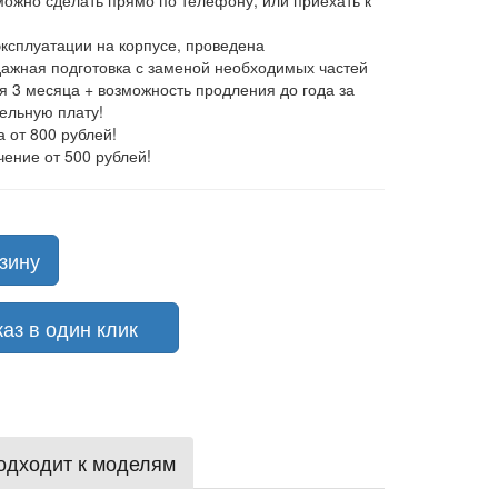
 можно сделать прямо по телефону, или приехать к
эксплуатации на корпусе, проведена
ажная подготовка с заменой необходимых частей
ия 3 месяца + возможность продления до года за
ельную плату!
а от 800 рублей!
чение от 500 рублей!
зину
з в один клик
одходит к моделям