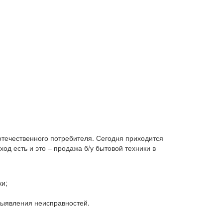
 отечественного потребителя. Сегодня приходится
д есть и это – продажа б/у бытовой техники в
ки;
 выявления неисправностей.