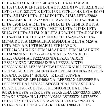
LFT32147HXUK LFT3214HX/HA LFT3214HX/HA.R
LFT3214HXUK LFT321HX/HA LFT321HXTW LFT321HXUK
LFT4287 LFT52177X.R LFT5217X LFT7H204HX LFTA 4M874
LFTA--5H174X LFTA--H214HX LFTA-2174A LFTA-2284A
LFTA-2284A.R LFTA-2294A LFTA-2294A.R LFTA-3204HX
LFTA-3204HXHA.R LFTA-3214HX LFTA-3214HX.R LFTA-
42874 LFTA-42874.R LFTA-4M874.R LFTA-52174X LFTA-
5H1741X LFTA-5H1741X.R LFTA-H204HX LFTA-H204HX.R
LFTA-H2141HX LFTA-H2141HX.R LFTA-M174A LFTA-
M174A.R LFTA-M284A LFTA-M284A/HA.R LFTA-M294A
LFTA-M294A.R LFTB16AEU LFTB16AEU.R
LFTH214AAHXUK LFTM214AAHXU LFTM214AAHXUK
LFTM28A/HA.R LFZ2274AAN/HA LFZ2274AIX/HA
LFZ227AAN/HA LFZ227AIX/HA LFZ3284AIXEX
LFZ328AIXEX LFZ3384AIX/HA LFZ3384AIXTW
LFZ338AIX/HA LFZ338AIXTW LFZ338IXAUS LFZ338XUK
LPE14-H070IX LPE14-H07IXA-.R LPE14-H081IXA-.R LPE14-
H08ANA-.R LPE14-H08IXA--.R LPE14308WHA-
LPE14H070IX.R LPE14H08ANA- LPE733AX LSF825FRHA
LSF825XFRHA LSF8357 LSF835EU/HA LSF835XEUHA
LSF935 LSF9357X LSF935SK LSF935XEUHA LSFA-
935EUHA LSFA-935SK LSFA-935XEU/HA LSP733AX LSPA-
720AX LST328A/HA LST329AX/HA LST5337X LST5367X
LST53977X LST5397X LSTA-216A/HA LSTA-329AXHA
LSTA-5397X LTE14-H206 A-.R LTE14-H208A- LTE14-