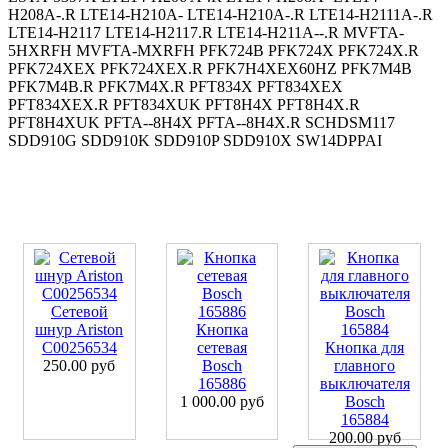
H208A-.R LTE14-H210A- LTE14-H210A-.R LTE14-H2111A-.R
LTE14-H2117 LTE14-H2117.R LTE14-H211A--.R MVFTA-
5HXRFH MVFTA-MXRFH PFK724B PFK724X PFK724X.R
PFK724XEX PFK724XEX.R PFK7H4XEX60HZ PFK7M4B
PFK7M4B.R PFK7M4X.R PFT834X PFT834XEX
PFT834XEX.R PFT834XUK PFT8H4X PFT8H4X.R
PFT8H4XUK PFTA--8H4X PFTA--8H4X.R SCHDSM117
SDD910G SDD910K SDD910P SDD910X SW14DPPAI
Сетевой
шнур Ariston
Кнопка
C00256534
сетевая
Кнопка для
250.00 руб
Bosch
главного
165886
выключателя
1 000.00 руб
Bosch
165884
200.00 руб