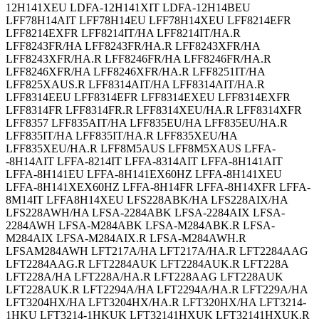
12H141XEU LDFA-12H141XIT LDFA-12H14BEU
LFF78H14AIT LFF78H14EU LFF78H14XEU LFF8214EFR
LFF8214EXFR LFF8214IT/HA LFF8214IT/HA.R
LFF8243FR/HA LFF8243FR/HA.R LFF8243XFR/HA
LFF8243XFR/HA.R LFF8246FR/HA LFF8246FR/HA.R
LFF8246XFR/HA LFF8246XFR/HA.R LFF8251IT/HA
LFF825XAUS.R LFF8314AIT/HA LFF8314AIT/HA.R
LFF8314EEU LFF8314EFR LFF8314EXEU LFF8314EXFR
LFF8314FR LFF8314FR.R LFF8314XEU/HA.R LFF8314XFR
LFF8357 LFF835AIT/HA LFF835EU/HA LFF835EU/HA.R
LFF835IT/HA LFF835IT/HA.R LFF835XEU/HA
LFF835XEU/HA.R LFF8M5AUS LFF8M5XAUS LFFA-
-8H14AIT LFFA-8214IT LFFA-8314AIT LFFA-8H141AIT
LFFA-8H141EU LFFA-8H141EX60HZ LFFA-8H141XEU
LFFA-8H141XEX60HZ LFFA-8H14FR LFFA-8H14XFR LFFA-
8M14IT LFFA8H14XEU LFS228ABK/HA LFS228AIX/HA
LFS228AWH/HA LFSA-2284ABK LFSA-2284AIX LFSA-
2284AWH LFSA-M284ABK LFSA-M284ABK.R LFSA-
M284AIX LFSA-M284AIX.R LFSA-M284AWH.R
LFSAM284AWH LFT217A/HA LFT217A/HA.R LFT2284AAG
LFT2284AAG.R LFT2284AUK LFT2284AUK.R LFT228A
LFT228A/HA LFT228A/HA.R LFT228AAG LFT228AUK
LFT228AUK.R LFT2294A/HA LFT2294A/HA.R LFT229A/HA
LFT3204HX/HA LFT3204HX/HA.R LFT320HX/HA LFT3214-
1HKU LFT3214-1HKUK LFT32141HXUK LFT32141HXUK.R