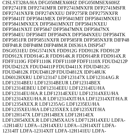
CISLST328A/HA DFG050MEX60HZ DFG050MSEX60HZ
DFP2741FR DFP2741MFR DFP2741MNXFR DFP2741MSFR
DFP2741NXFR DFP274NXEU DFP275FR DFP275NXFR
DFP5841IT DFP5841MEX DFP5841MIT DFP5841MNXEU
DFP5841MNXEX DFP5841MNXIT DFP5841NXEU
DFP5841NXIT DFP5847 DFP5847MNX DFP5847NX
DFP584EU DFP584IT DFP584NX DFP584NXEU DFP584TK
DFP5851FR DFP5851NXFR DFP585FR DFP585NXFR DIFP48
DIFP48.R DIFP48M DIFP48M.R DIS361A DISP547
DSG0531EU DSG5741NX FDD912G FDD912K FDD912P
FDD912X FDD914G.R FDD914K.R FDD914P.R FDD914X.R
FDFF1110G FDFF1110K FDFF1110P FDFF1110X FDUD4212P
FDUD4212X FDUD4411P FDUD4411X FDUD4812G
FDUD4812K FDUD4812P FDUD4812X IDP148UK
LD6012HXRU LDF123147 LDF123147X LDF12314AG.R
LDF12314BEU LDF12314BEUR LDF12314BEX
LDF12314EBEU LDF12314EEU LDF12314EU/HA
LDF12314EU/HA.R LDF12314EXEU LDF12314XEU/HA
LDF12314XEU/HA.R LDF12314XIT/HA LDF12314XIT/HA.R
LDF12354XEX.R LDF1235AG LDF1235EU/HA
LDF1235XEU/HA LDF1235XEX LDF1235XIT/HA
LDF12H147X LDF12H14BEX LDF12H14EX
LDF12H54XEX.R LDF12M5XAUS LDF712H14XEU LDFA-
-12H14EU LDFA--12H14XEU LDFA--12H14XIT LDFA-
12314IT LDFA-12314XIT LDFA-12H141EU LDFA-