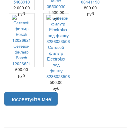
Miele
5408910
06441190
05500030
2 000.00
800.00
1 500.00
руб
руб
руб
Сетевой
Сетевой
фильтр
фильтр
Bosch
Electrolux
12026621
под
600.00
фишку
руб
3286023506
500.00
руб
Посоветуйте мне!