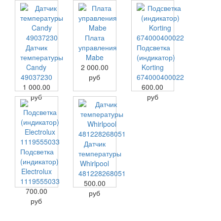
Плата
Датчик
управления
Подсветка
температуры
Mabe
(индикатор)
Candy
2 000.00
Korting
49037230
руб
674000400022
1 000.00
600.00
руб
руб
Датчик
Подсветка
температуры
(индикатор)
Whirlpool
Electrolux
481228268051
1119555033
500.00
700.00
руб
руб