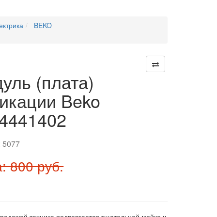
ектрика
BEKO
уль (плата)
икации Beko
4441402
:
5077
: 800 руб.
продажей техника подвергается тщательной мойке и