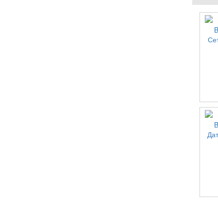
Се
Да