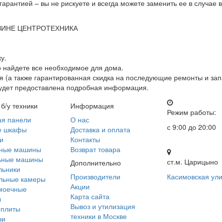
гарантией – вы не рискуете и всегда можете заменить ее в случае
ЗИНЕ ЦЕНТРОТЕХНИКА
у.
о найдете все необходимое для дома.
 (а также гарантированная скидка на последующие ремонты и зап
будет предоставлена подробная информация.
 б/у техники
Информация
Режим работы:
ая панели
О нас
с 9:00 до 20:00
е шкафы
Доставка и оплата
и
Контакты
ные машины
Возврат товара
ьные машины
ст.м. Царицыно
Дополнительно
льники
Производители
Касимовская ули
льные камеры
Акции
моечные
Карта сайта
ы
Вывоз и утилизация
оплиты
техники в Москве
чи