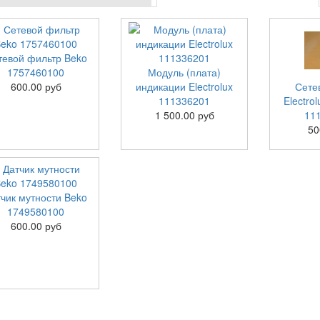
тевой фильтр Beko
1757460100
Модуль (плата)
600.00 руб
индикации Electrolux
Сете
111336201
Electro
1 500.00 руб
11
50
тчик мутности Beko
1749580100
600.00 руб