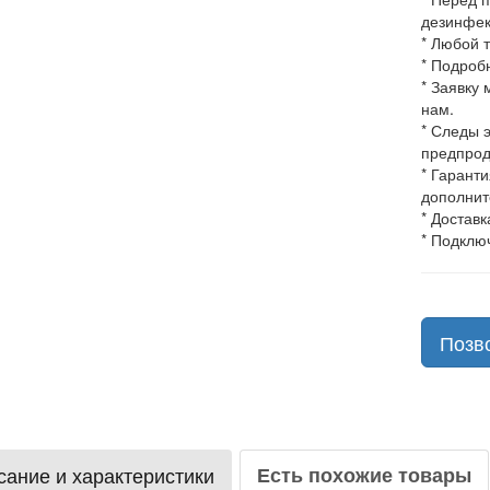
дезинфек
* Любой 
* Подроб
* Заявку
нам.
* Следы 
предпрод
* Гарант
дополнит
* Доставк
* Подклю
Позв
ание и характеристики
Есть похожие товары