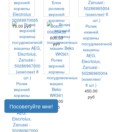
верхней
Блок
корзины
роликов
Electrolux
верхней
50269970005
корзины
70.00 руб
Bosch
Ролик
00686438
нижней
600.00
корзины
руб
посудомоечной
машины
AEG,
Ролик
Elecrtolux,
верхней
Zanussi -
корзины
50286965004
посудомоечных
(комплект
Ролик
машин
8 шт.)
верхней
Beko
450.00
корзины
WK561
руб
посудомоечной
120.00
Посоветуйте мне!
машины
руб
AEG,
Elecrtolux,
Zanussi -
50286967000