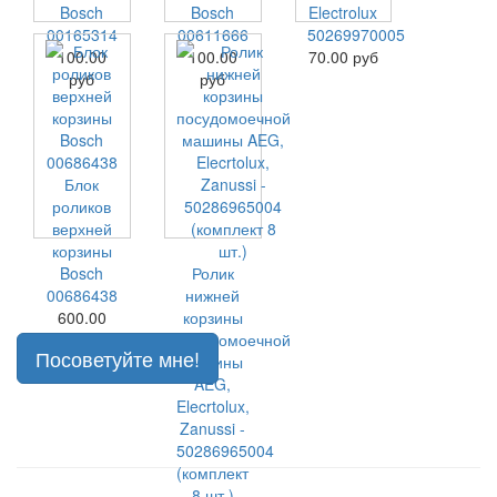
Bosch
Bosch
Electrolux
00165314
00611666
50269970005
100.00
100.00
70.00 руб
руб
руб
Блок
роликов
верхней
корзины
Bosch
Ролик
00686438
нижней
600.00
корзины
руб
посудомоечной
Посоветуйте мне!
машины
AEG,
Elecrtolux,
Zanussi -
50286965004
(комплект
8 шт.)