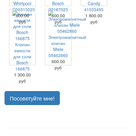
Whirlpool
Bosch
Candy
C00315025
00167025
41033495
600.00
600.00
1 800.00
руб
руб
руб
Электромагнитный
клапан
Клапан
Miele
емкости
05462860
для соли
600.00
Bosch
руб
166875
1 300.00
руб
Посоветуйте мне!