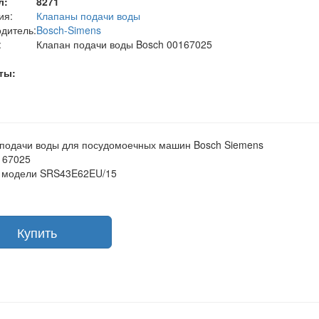
л:
8271
ия:
Клапаны подачи воды
дитель:
Bosch-Simens
:
Клапан подачи воды Bosch 00167025
ты:
подачи воды для посудомоечных машин Bosch Siemens
167025
с модели SRS43E62EU/15
Купить