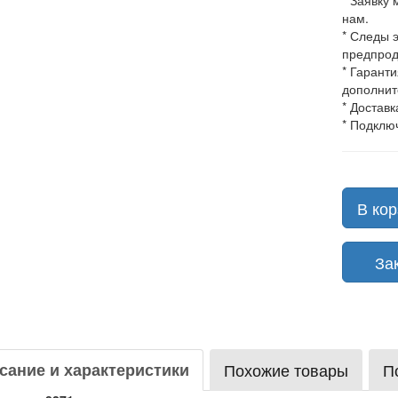
* Заявку
нам.
* Следы 
предпрод
* Гарант
дополнит
* Доставк
* Подклю
В кор
Зака
сание и характеристики
Похожие товары
П