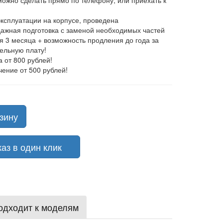
 можно сделать прямо по телефону, или приехать к
эксплуатации на корпусе, проведена
ажная подготовка с заменой необходимых частей
ия 3 месяца + возможность продления до года за
ельную плату!
а от 800 рублей!
чение от 500 рублей!
зину
з в один клик
одходит к моделям