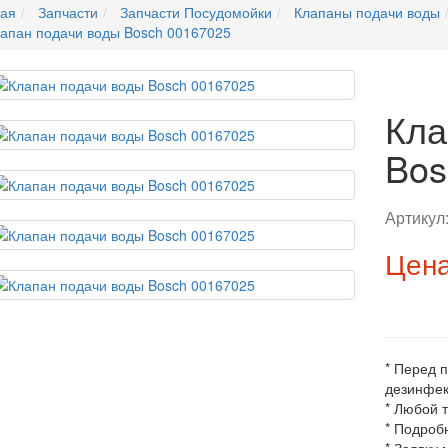
ная
Запчасти
Запчасти Посудомойки
Клапаны подачи воды
апан подачи воды Bosch 00167025
Кла
Bos
Артикул
Цена
* Перед 
дезинфек
* Любой 
* Подроб