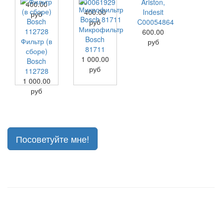
C00061929
Ariston,
400.00
400.00
Indesit
руб
руб
C00054864
Микрофильтр
600.00
Bosch
Фильтр (в
руб
81711
сборе)
1 000.00
Bosch
руб
112728
1 000.00
руб
Посоветуйте мне!