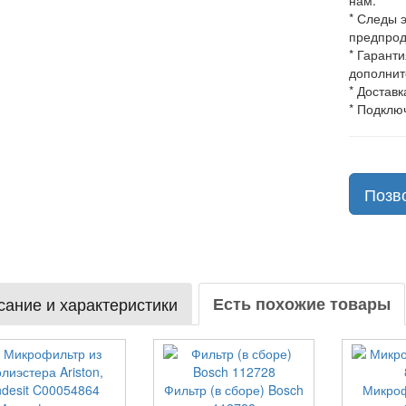
нам.
* Следы 
предпрод
* Гарант
дополнит
* Доставк
* Подклю
Позв
ание и характеристики
Есть похожие товары
Фильтр (в сборе) Bosch
Микроф