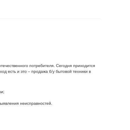
 отечественного потребителя. Сегодня приходится
д есть и это – продажа б/у бытовой техники в
ки;
 выявления неисправностей.