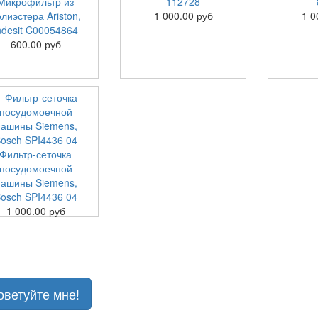
Микрофильтр из
112728
лиэстера Ariston,
1 000.00 руб
1 0
ndesit C00054864
600.00 руб
Фильтр-сеточка
посудомоечной
ашины Siemens,
osch SPI4436 04
1 000.00 руб
оветуйте мне!