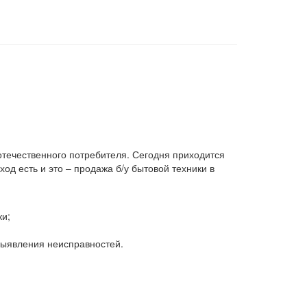
 отечественного потребителя. Сегодня приходится
д есть и это – продажа б/у бытовой техники в
ки;
 выявления неисправностей.