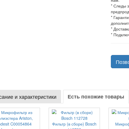
нам.
* Следы 
предпрод
* Гарант
дополнит
* Доставк
* Подклю
Позв
ание и характеристики
Есть похожие товары
Фильтр (в сборе) Bosch
Микроф