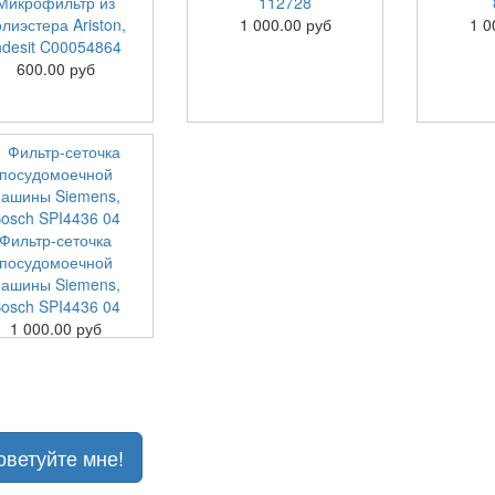
Микрофильтр из
112728
лиэстера Ariston,
1 000.00 руб
1 0
ndesit C00054864
600.00 руб
Фильтр-сеточка
посудомоечной
ашины Siemens,
osch SPI4436 04
1 000.00 руб
оветуйте мне!