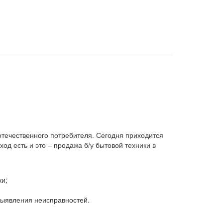
 отечественного потребителя. Сегодня приходится
д есть и это – продажа б/у бытовой техники в
ки;
 выявления неисправностей.