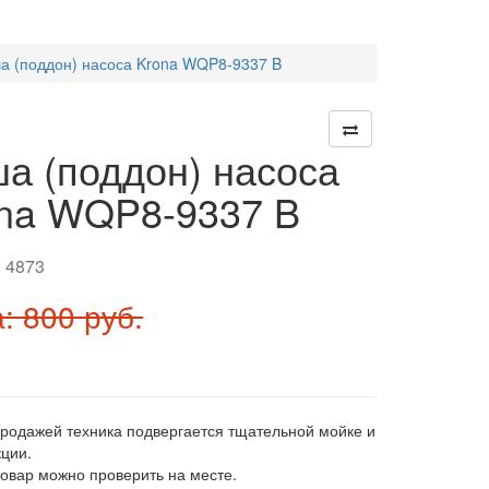
а (поддон) насоса Krona WQP8-9337 B
а (поддон) насоса
na WQP8-9337 B
:
4873
: 800 руб.
продажей техника подвергается тщательной мойке и
ции.
товар можно проверить на месте.