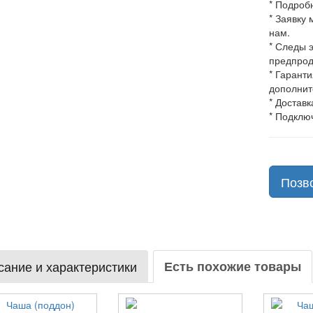
* Подроб
* Заявку
нам.
* Следы 
предпрод
* Гарант
дополнит
* Доставк
* Подклю
Позв
ание и характеристики
Есть похожие товары