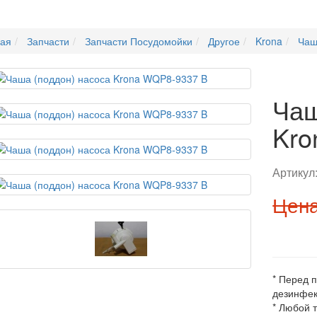
ная
Запчасти
Запчасти Посудомойки
Другое
Krona
Чаш
Чаш
Kro
Артикул
Цена
* Перед 
дезинфек
* Любой 