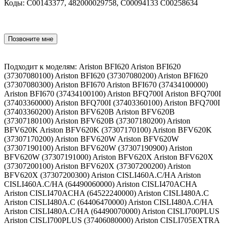
Коды: C00143377, 482000029758, C00094133 C00258634
Позвоните мне
Подходит к моделям: Ariston BFI620 Ariston BFI620
(37307080100) Ariston BFI620 (37307080200) Ariston BFI620
(37307080300) Ariston BFI670 Ariston BFI670 (37434100000)
Ariston BFI670 (37434100100) Ariston BFQ700I Ariston BFQ700I
(37403360000) Ariston BFQ700I (37403360100) Ariston BFQ700I
(37403360200) Ariston BFV620B Ariston BFV620B
(37307180100) Ariston BFV620B (37307180200) Ariston
BFV620K Ariston BFV620K (37307170100) Ariston BFV620K
(37307170200) Ariston BFV620W Ariston BFV620W
(37307190100) Ariston BFV620W (37307190900) Ariston
BFV620W (37307191000) Ariston BFV620X Ariston BFV620X
(37307200100) Ariston BFV620X (37307200200) Ariston
BFV620X (37307200300) Ariston CISLI460A.C/HA Ariston
CISLI460A.C/HA (64490060000) Ariston CISLI470ACHA
Ariston CISLI470ACHA (64522240000) Ariston CISLI480A.C
Ariston CISLI480A.C (64406470000) Ariston CISLI480A.C/HA
Ariston CISLI480A.C/HA (64490070000) Ariston CISLI700PLUS
Ariston CISLI700PLUS (37406080000) Ariston CISLI705EXTRA