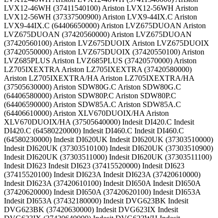
LVX12-46WH (37411540100) Ariston LVX12-56WH Ariston
LVX12-56WH (37337500900) Ariston LVX9-44IX.C Ariston
LVX9-44IX.C (64406650000) Ariston LVZ675DUOAN Ariston
LVZ675DUOAN (37420560000) Ariston LVZ675DUOAN
(37420560100) Ariston LVZ675DUOIX Ariston LVZ675DUOIX
(37420550000) Ariston LVZ675DUOIX (37420550100) Ariston
LVZ685PLUS Ariston LVZ685PLUS (37420570000) Ariston
LZ705IXEXTRA Ariston LZ705IXEXTRA (37420580000)
Ariston LZ705IXEXTRA/HA Ariston LZ705IXEXTRA/HA
(37505630000) Ariston SDW80G.C Ariston SDW80G.C
(64406580000) Ariston SDW80P.C Ariston SDW80P.C
(64406590000) Ariston SDW85A.C Ariston SDW85A.C
(64406610000) Ariston XLV670DUOIX/HA Ariston
XLV670DUOIX/HA (37505640000) Indesit DI420.C Indesit
DI420.C (64580220000) Indesit DI460.C Indesit DI460.C
(64580230000) Indesit DI620UK Indesit DI620UK (37303510000)
Indesit DI620UK (37303510100) Indesit DI620UK (37303510900)
Indesit DI620UK (37303511000) Indesit DI620UK (37303511100)
Indesit DI623 Indesit DI623 (37415520000) Indesit DI623
(37415520100) Indesit DI623A Indesit DI623A (37420610000)
Indesit DI623A (37420610100) Indesit DI650A Indesit DI650A
(37420620000) Indesit DI650A (37420620100) Indesit DI653A
Indesit DI653A (37432180000) Indesit DVG623BK Indesit
DVG623BK (37420630000) Indesit DVG623IX Indesit