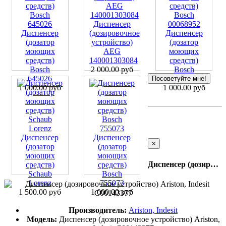
Диспенсер
Диспенсер
(дозировочное
Диспенсер
(дозатор
устройство)
(дозатор
моющих
AEG
моющих
средств)
140001303084
средств)
Bosch
2 000.00 руб
Bosch
645026
00068952
Посоветуйте мне!
1 000.00 руб
1 000.00 руб
Диспенсер
Диспенсер
×
(дозатор
(дозатор
моющих
моющих
Диспенсер (дозировочное устройство) Ariston, Indesit C00143377
средств)
средств)
Schaub
Bosch
Lorenz
755073
1 500.00 руб
1 000.00 руб
Производитель:
Ariston, Indesit
Модель:
Диспенсер (дозировочное устройство) Ariston,