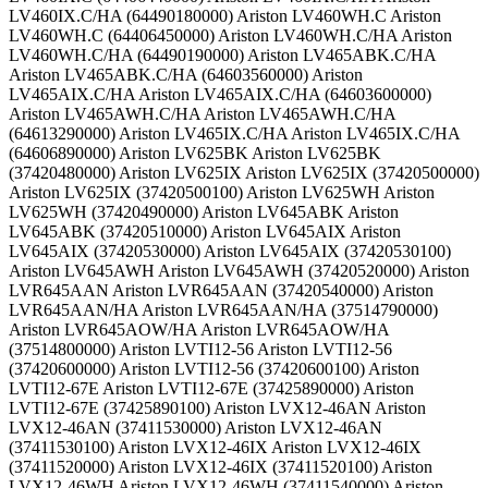
LV460IX.C/HA (64490180000) Ariston LV460WH.C Ariston
LV460WH.C (64406450000) Ariston LV460WH.C/HA Ariston
LV460WH.C/HA (64490190000) Ariston LV465ABK.C/HA
Ariston LV465ABK.C/HA (64603560000) Ariston
LV465AIX.C/HA Ariston LV465AIX.C/HA (64603600000)
Ariston LV465AWH.C/HA Ariston LV465AWH.C/HA
(64613290000) Ariston LV465IX.C/HA Ariston LV465IX.C/HA
(64606890000) Ariston LV625BK Ariston LV625BK
(37420480000) Ariston LV625IX Ariston LV625IX (37420500000)
Ariston LV625IX (37420500100) Ariston LV625WH Ariston
LV625WH (37420490000) Ariston LV645ABK Ariston
LV645ABK (37420510000) Ariston LV645AIX Ariston
LV645AIX (37420530000) Ariston LV645AIX (37420530100)
Ariston LV645AWH Ariston LV645AWH (37420520000) Ariston
LVR645AAN Ariston LVR645AAN (37420540000) Ariston
LVR645AAN/HA Ariston LVR645AAN/HA (37514790000)
Ariston LVR645AOW/HA Ariston LVR645AOW/HA
(37514800000) Ariston LVTI12-56 Ariston LVTI12-56
(37420600000) Ariston LVTI12-56 (37420600100) Ariston
LVTI12-67E Ariston LVTI12-67E (37425890000) Ariston
LVTI12-67E (37425890100) Ariston LVX12-46AN Ariston
LVX12-46AN (37411530000) Ariston LVX12-46AN
(37411530100) Ariston LVX12-46IX Ariston LVX12-46IX
(37411520000) Ariston LVX12-46IX (37411520100) Ariston
LVX12-46WH Ariston LVX12-46WH (37411540000) Ariston