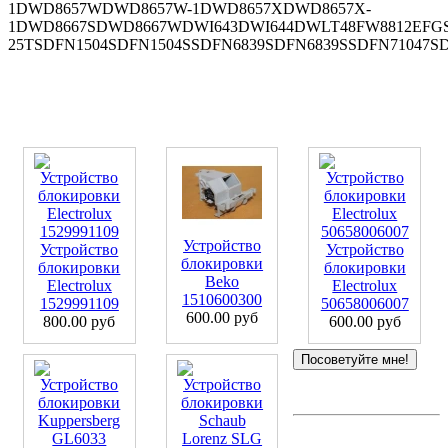
1DWD8657WDWD8657W-1DWD8657XDWD8657X-
1DWD8667SDWD8667WDWI643DWI644DWLT48FW8812EFGS310
25TSDFN1504SDFN1504SSDFN6839SDFN6839SSDFN71047SD
Устройство
Устройство
Устройство
блокировки
блокировки
блокировки
Beko
Electrolux
Electrolux
1510600300
1529991109
50658006007
600.00 руб
800.00 руб
600.00 руб
Посоветуйте мне!