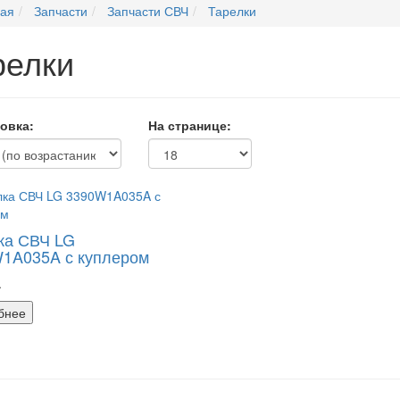
ная
Запчасти
Запчасти СВЧ
Тарелки
релки
овка:
На странице:
ка СВЧ LG
1A035A с куплером
.
бнее