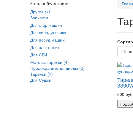
Каталог б/у техники
Глав
Другое
(1)
Та
Запчасти
Для стир.машин
Для холодильники
Для посуд.машин
Сортир
Для элект.плит
Для СВЧ
Моторы тарелки (4)
Предохранители, диоды (2)
Тарелки (1)
Тарел
Для Сушки
3390W
600 руб
Подро