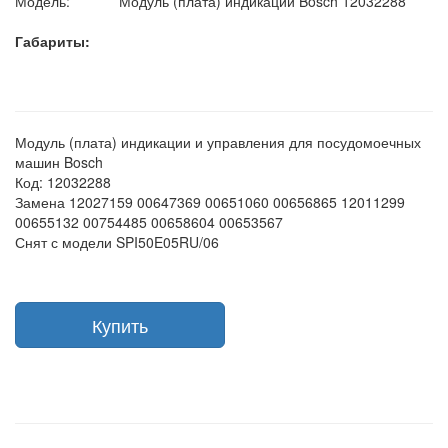
Модель:
Модуль (плата) индикации Bosch 12032288
Габариты:
Модуль (плата) индикации и управления для посудомоечных
машин Bosch
Код: 12032288
Замена 12027159 00647369 00651060 00656865 12011299
00655132 00754485 00658604 00653567
Снят с модели SPI50E05RU/06
Купить