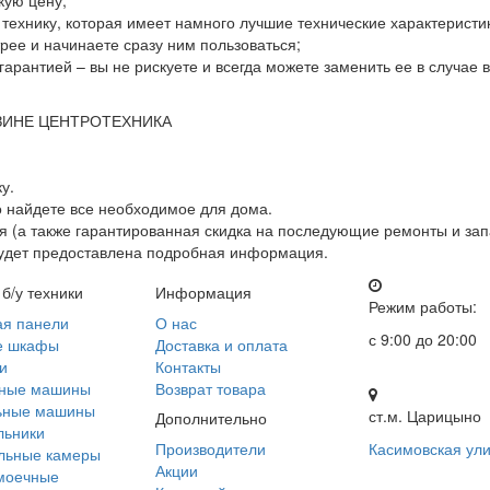
кую цену;
ю технику, которая имеет намного лучшие технические характеристи
ее и начинаете сразу ним пользоваться;
гарантией – вы не рискуете и всегда можете заменить ее в случае
ЗИНЕ ЦЕНТРОТЕХНИКА
у.
о найдете все необходимое для дома.
 (а также гарантированная скидка на последующие ремонты и зап
будет предоставлена подробная информация.
 б/у техники
Информация
Режим работы:
ая панели
О нас
с 9:00 до 20:00
е шкафы
Доставка и оплата
и
Контакты
ные машины
Возврат товара
ьные машины
ст.м. Царицыно
Дополнительно
льники
Производители
Касимовская ули
льные камеры
Акции
моечные