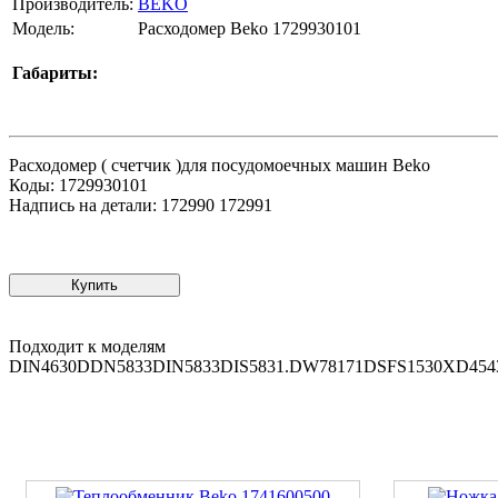
Производитель:
BEKO
Модель:
Расходомер Beko 1729930101
Габариты:
Расходомер ( счетчик )для посудомоечных машин Beko
Коды: 1729930101
Надпись на детали: 172990 172991
Купить
Подходит к моделям
DIN4630DDN5833DIN5833DIS5831.DW78171DSFS1530XD4