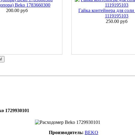
опора) Beko 1783660300
200.00 руб
Гайка контейнера для соли 
1119195103
250.00 руб
е!
ko 1729930101
Производитель:
BEKO