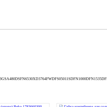
543GSA480DSFN6530XD3764FWDFS05011SDFN1000DFN1535D