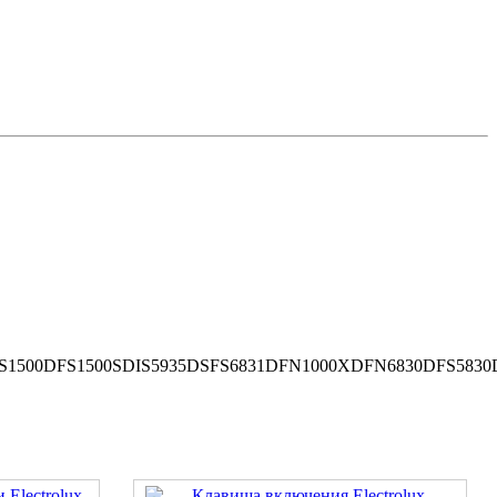
FS1500DFS1500SDIS5935DSFS6831DFN1000XDFN6830DFS58