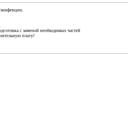
езинфекции.
.
одготовка с заменой необходимых частей
лнительную плату!